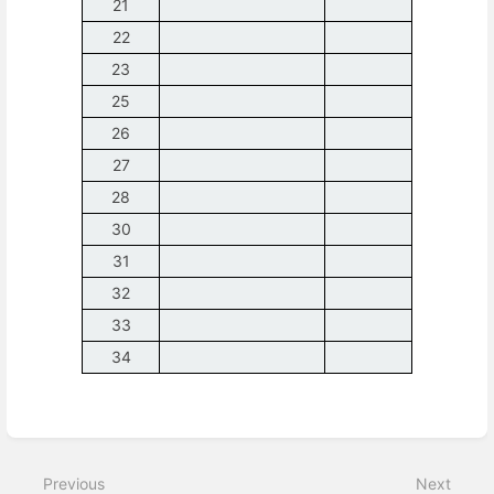
21
22
23
25
26
27
28
30
31
32
33
34
Enter
section
select
Previous
Next
mode