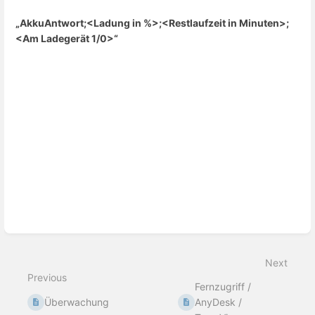
„AkkuAntwort;<Ladung in %>;<Restlaufzeit in Minuten>;
<Am Ladegerät 1/0>“
Enter
section
select
mode
Next
Previous
Fernzugriff /
Überwachung
AnyDesk /